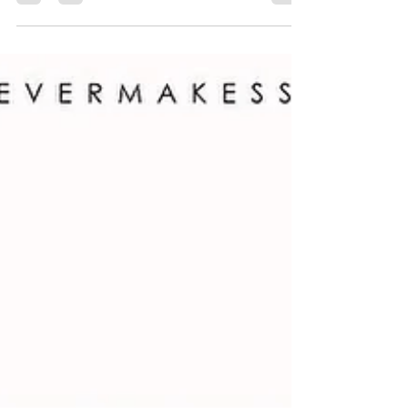
demais para perceber, ou mesmo questionar o que
de fato gostaria de ser....