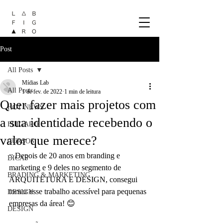
Post
All Posts
Mídias Lab
All Posts
1 de fev. de 2022
1 min de leitura
Quer fazer mais projetos com
HOT NEWS
a sua identidade recebendo o
FIIIGARO
valor que merece?
CURSOS
:: Depois de 20 anos em branding e 
DICAS
marketing e 9 deles no segmento de 
BRADING & MARKETING
ARQUITETURA E DESIGN, consegui 
tornar esse trabalho acessível para pequenas 
DESIGN
empresas da área! 😊
DESIGN