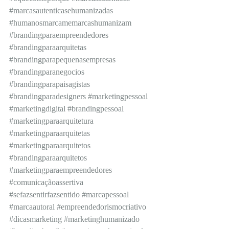
#marcasautenticasehumanizadas
#humanosmarcamemarcashumanizam
#brandingparaempreendedores
#brandingparaarquitetas
#brandingparapequenasempresas
#brandingparanegocios
#brandingparapaisagistas
#brandingparadesigners
#marketingpessoal
#marketingdigital
#brandingpessoal
#marketingparaarquitetura
#marketingparaarquitetas
#marketingparaarquitetos
#brandingparaarquitetos
#marketingparaempreendedores
#comunicaçãoassertiva
#sefazsentirfazsentido
#marcapessoal
#marcaautoral
#empreendedorismocriativo
#dicasmarketing
#marketinghumanizado