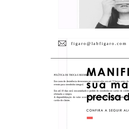
figaro@labfigaro.com
POLÍTICA DE TROCA E REEMBOLSO
Em casos de desistência deveremos ser comunicados em até 72 horas antes do 
evento para reembolso integral.
Em até 10 dias será encaminhado o pedido de reembolso no cartão de crédit
efetuada a compra.
A disponibilização do valor ocorrerá de acordo com as regras da administ
cartão do cliente.