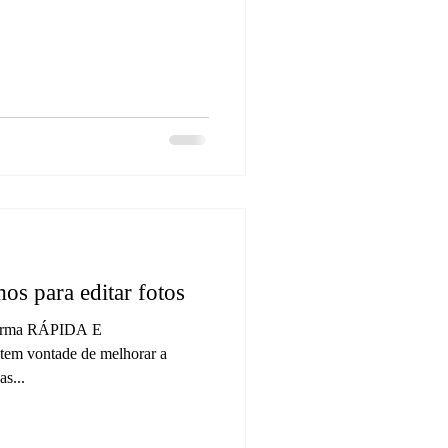
os para editar fotos
e forma RÁPIDA E
em vontade de melhorar a
s...