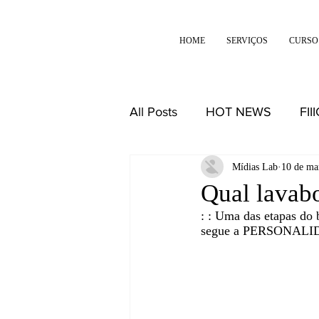
HOME
SERVIÇOS
CURSO
All Posts
HOT NEWS
FII
DESIGN
REFLEXÕES
Mídias Lab
10 de ma
Qual lavabo
: : Uma das etapas d
segue a PERSONALIDAD