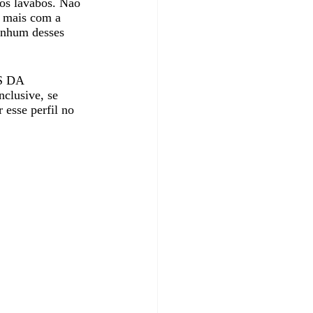
s lavabos. Não 
a mais com a 
enhum desses 
S DA 
clusive, se 
 esse perfil no 