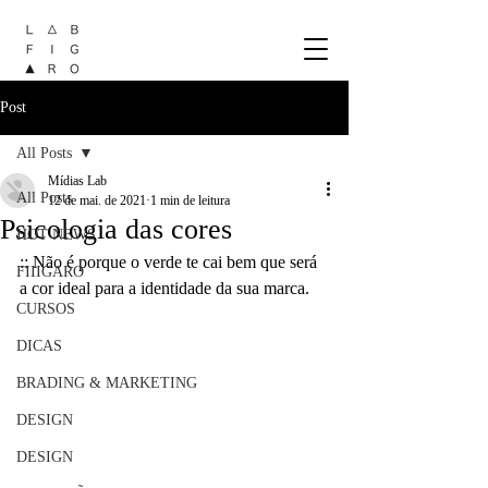
Post
All Posts
Mídias Lab
All Posts
12 de mai. de 2021
1 min de leitura
Psicologia das cores
HOT NEWS
:: Não é porque o verde te cai bem que será 
FIIIGARO
a cor ideal para a identidade da sua marca. 
CURSOS
DICAS
BRADING & MARKETING
DESIGN
DESIGN