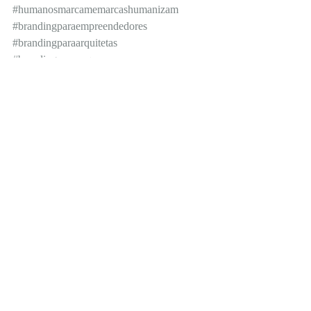
#humanosmarcamemarcashumanizam
#brandingparaempreendedores
#brandingparaarquitetas
#brandingparapequenasempresas
#brandingparanegocios
#brandingparapaisagistas
#brandingparadesigners
#marketingpessoal
#marketingdigital
#brandingpessoal
#marketingparaarquitetura
#marketingparaarquitetas
#marketingparaarquitetos
#brandingparaarquitetos
#marketingparaempreendedores
#comunicaçãoassertiva
#sefazsentirfazsentido
#marcapessoal
#marcaautoral
#empreendedorismocriativo
#marketingparadesigners
#marketingparacorretores
#marketingparaestetica