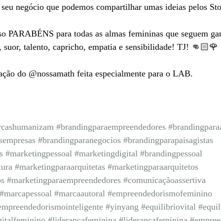
 seu negócio que podemos compartilhar umas ideias pelos Sto
so PARABÉNS para todas as almas femininas que seguem ga
, suor, talento, capricho, empatia e sensibilidade! TJ! 👊🏻🌹
tração do @nossamath feita especialmente para o LAB.
cashumanizam
#brandingparaempreendedores
#brandingparaa
sempresas
#brandingparanegocios
#brandingparapaisagistas
s
#marketingpessoal
#marketingdigital
#brandingpessoal
tura
#marketingparaarquitetas
#marketingparaarquitetos
os
#marketingparaempreendedores
#comunicaçãoassertiva
#marcapessoal
#marcaautoral
#empreendedorismofeminino
empreendedorismointeligente
#yinyang
#equilibriovital
#equi
italfeminino
#liderancafeminina
#liderançafeminina
#empree