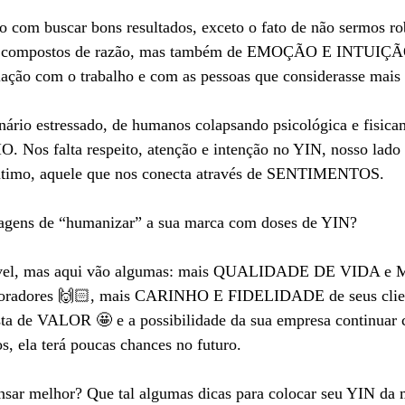
o com buscar bons resultados, exceto o fato de não sermos r
s compostos de razão, mas também de EMOÇÃO E INTUIÇÃ
ação com o trabalho e com as pessoas que considerasse mais 
ário estressado, de humanos colapsando psicológica e fisica
 Nos falta respeito, atenção e intenção no YIN, nosso lad
timo, aquele que nos conecta através de SENTIMENTOS.
tagens de “humanizar” a sua marca com doses de YIN? 
rável, mas aqui vão algumas: mais QUALIDADE DE VIDA 
aboradores 🙌🏻, mais CARINHO E FIDELIDADE de seus clien
ta de VALOR 🤩 e a possibilidade da sua empresa continuar c
s, ela terá poucas chances no futuro.
ensar melhor? Que tal algumas dicas para colocar seu YIN da 