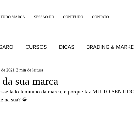
 TUDO MARCA
SESSÃO DD
CONTEÚDO
CONTATO
IGARO
CURSOS
DICAS
BRADING & MARKE
. de 2021
2 min de leitura
 da sua marca
, esse lado feminino da marca, e porque faz MUITO SENTIDO
e na sua? ☯️