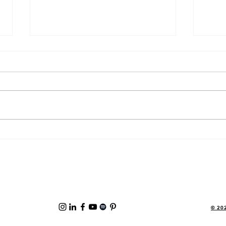
"Fazemos projetos
O qu
personalizados" - Será que esse
para 
é mesmo um diferencial no
socia
mercado?
© 202