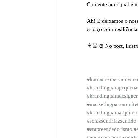
Comente aqui qual é o
Ah! E deixamos o nos
espaço com resiliência
👨🏻‍🎨 No post, ilus
#humanosmarcamemar
#brandingparapequena
#brandingparadesigner
#marketingparaarquite
#brandingparaarquitet
#sefazsentirfazsentido
#empreendedorismo
#
#empreendedorismodig