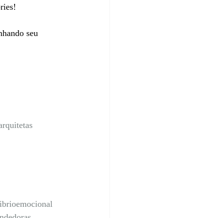
ries! 
nhando seu 
rquitetas
librioemocional
ndedoras