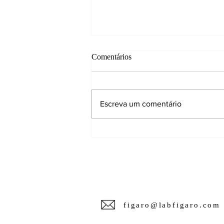
Comentários
Escreva um comentário
Sabia que construir uma marca é
bem parecido com uma casa?
figaro@labfigaro.com