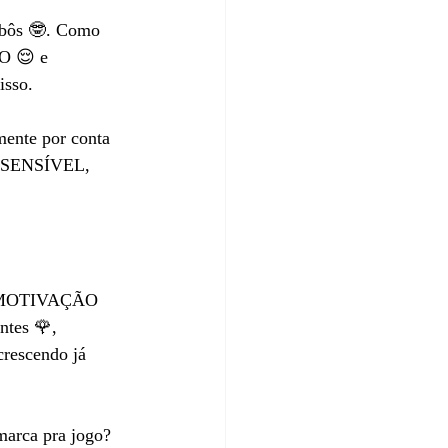
obôs 🤓. Como 
O 😌 e 
isso.
mente por conta 
o SENSÍVEL, 
e MOTIVAÇÃO 
tes 🌹, 
rescendo já 
marca pra jogo? 