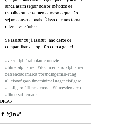
ainda assim seguir nossos métodos de 
trabalho ou pensamento, mesmo que não 
sejam convencionais. É isso que nos torna 
diferentes e únicos. 
Se assistir ou já assistiu, não deixe de 
compartilhar sua opinião com a gente!
#veryralph
#ralphlaurenmovie
#filmeralphlauren
#documentarioralphlauren
#essenciadamarca
#brandingemarketing
#lucianafigaro
#meminimal
#agenciafigaro
#labfigaro
#filmesdemoda
#filmesdemarca
#filmessobremarcas
DICAS