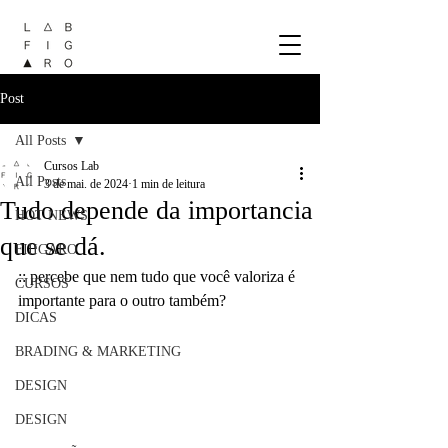
Post
All Posts
Cursos Lab
All Posts
3 de mai. de 2024
1 min de leitura
Tudo depende da importancia
HOT NEWS
que se dá.
FIIIGARO
:: percebe que nem tudo que você valoriza é 
CURSOS
importante para o outro também?
DICAS
BRADING & MARKETING
DESIGN
DESIGN