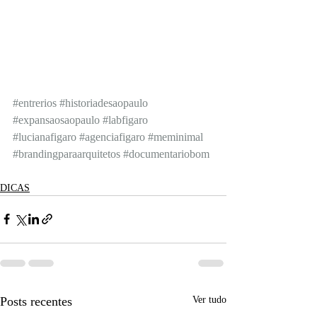
#entrerios
#historiadesaopaulo
#expansaosaopaulo
#labfigaro
#lucianafigaro
#agenciafigaro
#meminimal
#brandingparaarquitetos
#documentariobom
DICAS
Posts recentes
Ver tudo