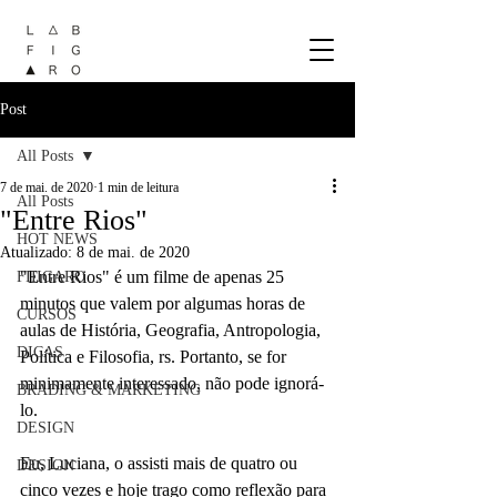
Post
All Posts
7 de mai. de 2020
1 min de leitura
All Posts
"Entre Rios"
HOT NEWS
Atualizado:
8 de mai. de 2020
"Entre Rios" é um filme de apenas 25 
FIIIGARO
minutos que valem por algumas horas de 
CURSOS
aulas de História, Geografia, Antropologia, 
DICAS
Política e Filosofia, rs. Portanto, se for 
minimamente interessado, não pode ignorá-
BRADING & MARKETING
lo.
DESIGN
Eu, Luciana, o assisti mais de quatro ou 
DESIGN
cinco vezes e hoje trago como reflexão para 