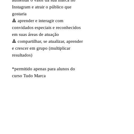
aumentar o valor da sua marca no
Instagram e atrair o público que
gostaria
🔺 aprender e interagir com
convidados especiais e reconhecidos
em suas áreas de atuação
🔺 compartilhar, se atualizar, aprender
e crescer em grupo (multiplicar
resultados)
*permitido apenas para alunos do
curso Tudo Marca
figaro@labfigaro.com
© 2024 by Straal Studio Criativo