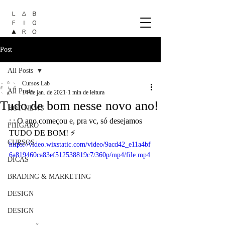
Post
All Posts
Cursos Lab
All Posts
14 de jan. de 2021
1 min de leitura
Tudo de bom nesse novo ano!
HOT NEWS
: : O ano começou e, pra vc, só desejamos 
FIIIGARO
TUDO DE BOM! ⚡️
CURSOS
https://video.wixstatic.com/video/9acd42_e11a4bf
6a819460ca83ef512538819c7/360p/mp4/file.mp4
DICAS
BRADING & MARKETING
DESIGN
DESIGN