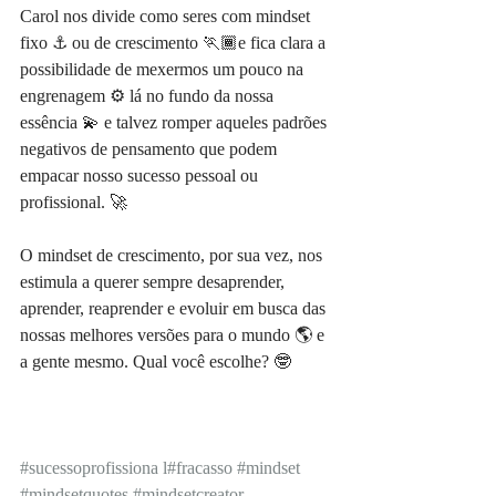
Carol nos divide como seres com mindset 
fixo ⚓️ ou de crescimento 🏃🏾e fica clara a 
possibilidade de mexermos um pouco na 
engrenagem ⚙️ lá no fundo da nossa 
essência 💫 e talvez romper aqueles padrões 
negativos de pensamento que podem 
empacar nosso sucesso pessoal ou 
profissional. 🚀
O mindset de crescimento, por sua vez, nos 
estimula a querer sempre desaprender, 
aprender, reaprender e evoluir em busca das 
nossas melhores versões para o mundo 🌎 e 
a gente mesmo. Qual você escolhe? 🤓
#sucessoprofissiona l
#fracasso
#mindset
#mindsetquotes
#mindsetcreator