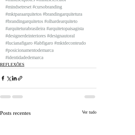
#mindsetreset
#cursobranding
#mktparaarquitetos
#brandingarquitetura
#brandingarquitetos
#olhardearquiteto
#arquiteturabrasileira
#arquitetopaisagista
#designerdeinteriores
#designautoral
#lucianafigaro
#labfigaro
#mktdeconteudo
#posicionamentodemarca
#identidadedemarca
REFLEXÕES
Posts recentes
Ver tudo