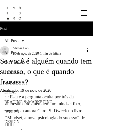
Post
All Posts
Mídias Lab
All Posts
25 de ago. de 2020
1 min de leitura
Se você é alguém quando tem
HOT NEWS
sucesso, o que é quando
FIIIGARO
fracassa?
CURSOS
Atualizado:
19 de nov. de 2020
DICAS
: : Esta é a pergunta oculta por trás da 
BRADING & MARKETING
autoestima de quem tem um mindset fixo, 
segundo a autora Carol S. Dweck no livro: 
DESIGN
“Mindset, a nova psicologia do sucesso”. 📔
DESIGN
🕵🏻‍♀️