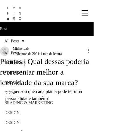
Post
All Posts
Mídias Lab
All Posts
15 de nov. de 2021
1 min de leitura
Plantas | Qual dessas poderia
HOT NEWS
representar melhor a
FIIIGARO
identidade da sua marca?
CURSOS
:: Já pensou que cada planta pode ter uma 
DICAS
personalidade também?
BRADING & MARKETING
DESIGN
DESIGN