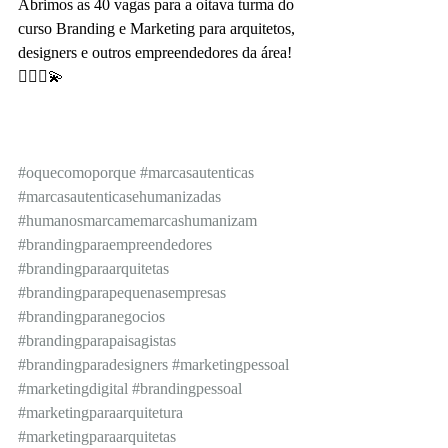
Abrimos as 40 vagas para a oitava turma do 
curso Branding e Marketing para arquitetos, 
designers e outros empreendedores da área! 
🤸🏻‍♀️💫
#oquecomoporque
#marcasautenticas
#marcasautenticasehumanizadas
#humanosmarcamemarcashumanizam
#brandingparaempreendedores
#brandingparaarquitetas
#brandingparapequenasempresas
#brandingparanegocios
#brandingparapaisagistas
#brandingparadesigners
#marketingpessoal
#marketingdigital
#brandingpessoal
#marketingparaarquitetura
#marketingparaarquitetas