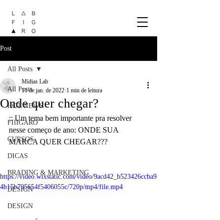
Post
All Posts
Mídias Lab
All Posts
11 de jan. de 2022
1 min de leitura
Onde quer chegar?
HOT NEWS
:: Um tema bem importante pra resolver 
FIIIGARO
nesse começo de ano: ONDE SUA 
CURSOS
MARCA QUER CHEGAR???
DICAS
BRADING & MARKETING
https://video.wixstatic.com/video/9acd42_b523426ccba9
4b15b795654f5406055c/720p/mp4/file.mp4
DESIGN
DESIGN