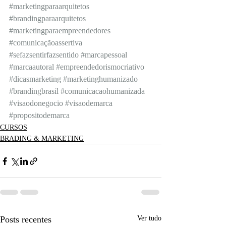
#marketingparaarquitetos
#brandingparaarquitetos
#marketingparaempreendedores
#comunicaçãoassertiva
#sefazsentirfazsentido
#marcapessoal
#marcaautoral
#empreendedorismocriativo
#dicasmarketing
#marketinghumanizado
#brandingbrasil
#comunicacaohumanizada
#visaodonegocio
#visaodemarca
#propositodemarca
CURSOS
BRADING & MARKETING
Posts recentes
Ver tudo