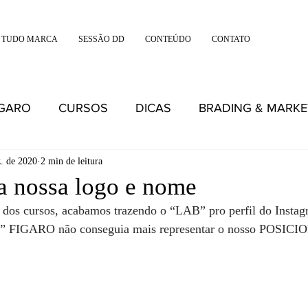
 TUDO MARCA
SESSÃO DD
CONTEÚDO
CONTATO
IGARO
CURSOS
DICAS
BRADING & MARKE
z. de 2020
2 min de leitura
a nossa logo e nome
 dos cursos, acabamos trazendo o “LAB” pro perfil do Instag
ia” FIGARO não conseguia mais representar o nosso POS