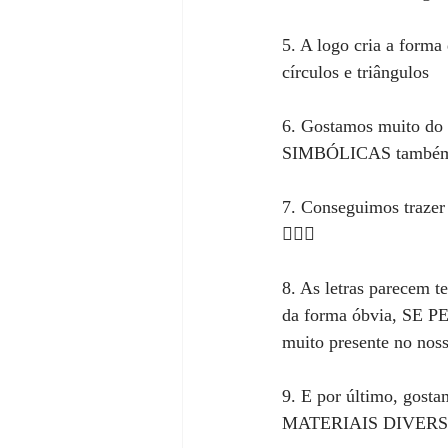
5. A logo cria a form
círculos e triângulos
6. Gostamos muito do n
SIMBÓLICAS também
7. Conseguimos trazer 
🧘🏻‍♀️
8. As letras parecem t
da forma óbvia, SE 
muito presente no noss
9. E por último, gos
MATERIAIS DIVERSOS, 