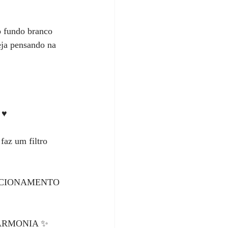
 o fundo branco 
eja pensando na 
♥️
az um filtro 
 POSICIONAMENTO 
o, HARMONIA ✨