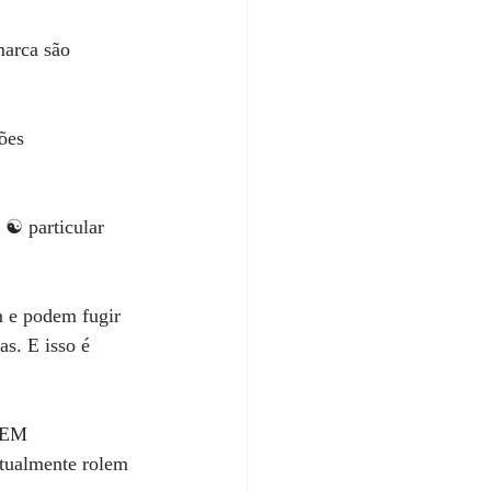
arca são 
ões 
☯️ particular 
m e podem fugir 
. E isso é 
 EM 
tualmente rolem