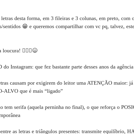
s letras desta forma, em 3 fileiras e 3 colunas, em preto, com
s/sentidos 😁 e queremos compartilhar com vc pq, talvez, est
 loucura! 🙆🏻‍♀️😆
do Instagram: que fez bastante parte desses anos da agência 
letras causam por exigirem do leitor uma ATENÇÃO maior: já f
O-ALVO que é mais “ligado”
 não tem serifa (aquela perninha no final), o que reforça o
emporânea
 entre as letras e triângulos presentes: transmite equilíbri