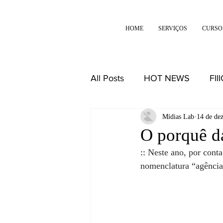
HOME
SERVIÇOS
CURSO
All Posts
HOT NEWS
FII
DESIGN
REFLEXÕES
Mídias Lab
14 de de
O porquê d
:: 
Neste ano, por conta
nomenclatura “agênc