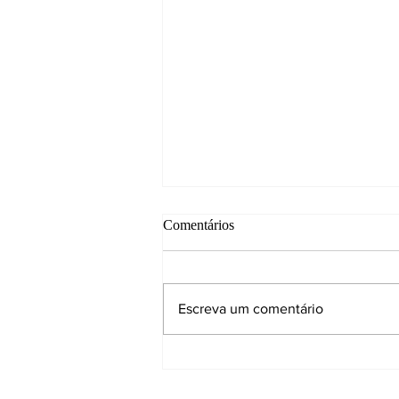
Comentários
Escreva um comentário
O impacto da inteligência
artificial na arquitetura e no
design