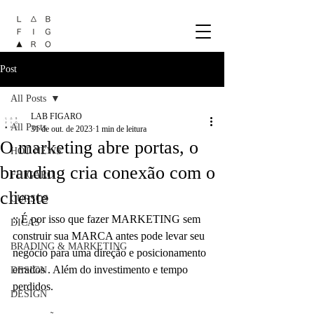
Post
All Posts
LAB FIGARO
All Posts
31 de out. de 2023
1 min de leitura
O marketing abre portas, o
HOT NEWS
branding cria conexão com o
FIIIGARO
cliente
CURSOS
:: É por isso que fazer MARKETING sem 
DICAS
construir sua MARCA antes pode levar seu 
BRADING & MARKETING
negócio para uma direção e posicionamento 
errados . Além do investimento e tempo 
DESIGN
perdidos.
DESIGN