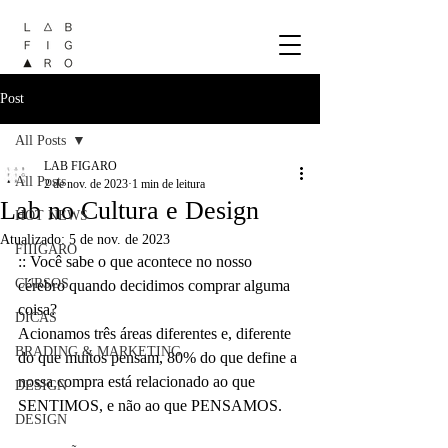
Post
All Posts
LAB FIGARO
All Posts
2 de nov. de 2023
1 min de leitura
Lab no Cultura e Design
HOT NEWS
Atualizado:
5 de nov. de 2023
FIIIGARO
:: Você sabe o que acontece no nosso 
CURSOS
cérebro quando decidimos comprar alguma 
coisa? 
DICAS
Acionamos três áreas diferentes e, diferente 
BRADING & MARKETING
do que muitos pensam, 80% do que define a 
nossa compra está relacionado ao que 
DESIGN
SENTIMOS, e não ao que PENSAMOS. 
DESIGN