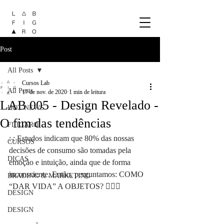
Post
All Posts
Cursos Lab
All Posts
17 de nov. de 2020
1 min de leitura
LAB 005 - Design Revelado -
HOT NEWS
O fim das tendências
FIIIGARO
: : Estudos indicam que 80% das nossas 
CURSOS
decisões de consumo são tomadas pela 
DICAS
emoção e intuição, ainda que de forma 
inconsciente. Então, perguntamos: COMO 
BRADING & MARKETING
“DAR VIDA” A OBJETOS? 🙆🏻‍♀️
DESIGN
DESIGN