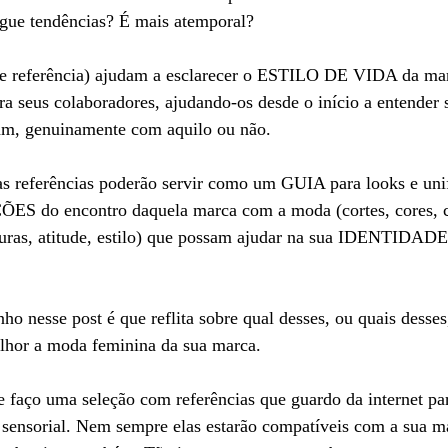
egue tendências? É mais atemporal?
e referência) ajudam a esclarecer o ESTILO DE VIDA da mar
ara seus colaboradores, ajudando-os desde o início a entender s
tam, genuinamente com aquilo ou não.
s referências poderão servir como um GUIA para looks e uni
S do encontro daquela marca com a moda (cortes, cores, c
xturas, atitude, estilo) que possam ajudar na sua IDENTIDAD
ho nesse post é que reflita sobre qual desses, ou quais desse
elhor a moda feminina da sua marca.
e faço uma seleção com referências que guardo da internet
 sensorial. Nem sempre elas estarão compatíveis com a sua ma