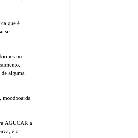
ca que é 
e se 
formes ou 
aimento, 
E de alguma 
s, moodboards 
 para AGUÇAR a 
rca, e o 