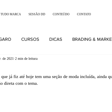
 TUDO MARCA
SESSÃO DD
CONTEÚDO
CONTATO
IGARO
CURSOS
DICAS
BRADING & MARKE
v. de 2021
2 min de leitura
que já fiz até hoje tem uma seção de moda incluída, ainda q
ão direta com o tema.