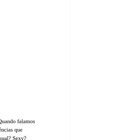
 Quando falamos 
ências que 
sual? Sexy? 