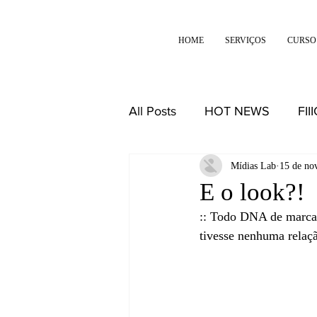
HOME
SERVIÇOS
CURSO
All Posts
HOT NEWS
FII
DESIGN
REFLEXÕES
Mídias Lab
15 de no
E o look?!
:: Todo DNA de marca 
tivesse nenhuma relaç