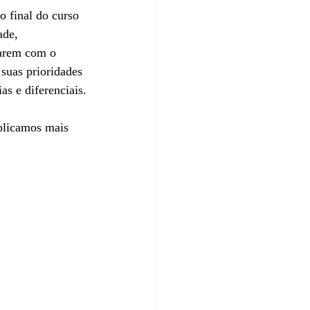
 final do curso 
ade, 
narem com o 
suas prioridades 
s e diferenciais.
plicamos mais 