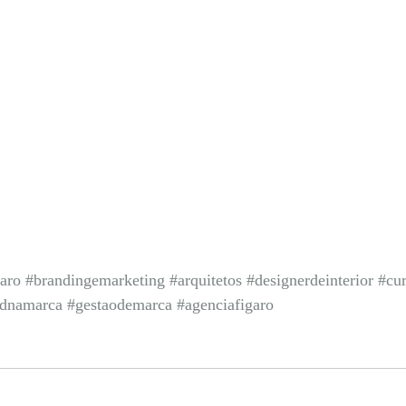
garo
#brandingemarketing
#arquitetos
#designerdeinterior
#cu
dnamarca
#gestaodemarca
#agenciafigaro