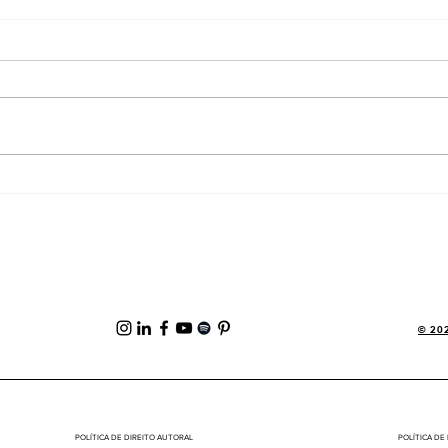
Não sabote o seu potencial só
Se eu
por não saber comunicar seu
arqui
valor para as pessoas certas
minh
© 202
POLÍTICA DE DIREITO AUTORAL
POLÍTICA DE