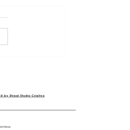
 tivesse um escritório de
tetura, o que eu faria pela
a marca?
4 by Straal Studio Criativo
 ENTREGA