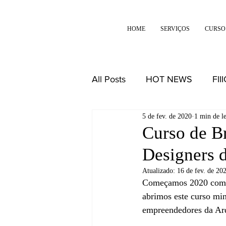
HOME
SERVIÇOS
CURSO
All Posts
HOT NEWS
FII
5 de fev. de 2020
1 min de le
DESIGN
REFLEXÕES
Curso de Br
Designers d
Atualizado:
16 de fev. de 20
Começamos 2020 com es
abrimos este curso min
empreendedores da Arqu