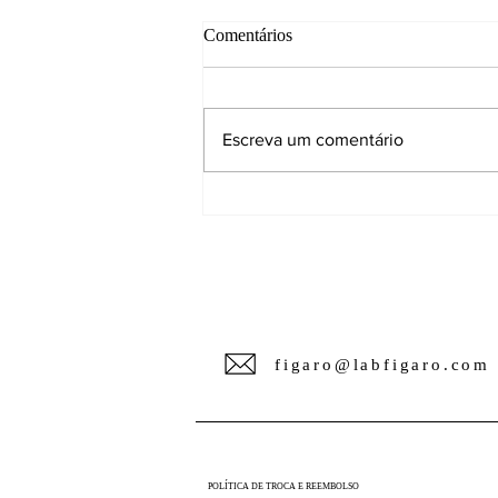
Comentários
Escreva um comentário
Uma jornada para quem gostaria
de ver o seu escritório ou
negócio sendo reconhecido
figaro@labfigaro.com
POLÍTICA DE TROCA E REEMBOLSO