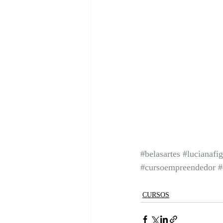
#belasartes
#lucianafi
#cursoempreendedor
#
CURSOS