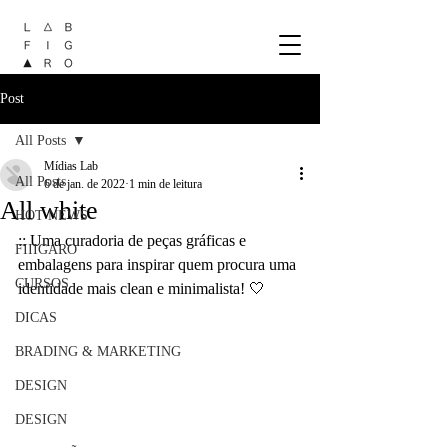
Post
All Posts
Mídias Lab
All Posts
6 de jan. de 2022
1 min de leitura
All white
HOT NEWS
:: Uma curadoria de peças gráficas e 
FIIIGARO
embalagens para inspirar quem procura uma 
CURSOS
identidade mais clean e minimalista! 🤍
DICAS
BRADING & MARKETING
DESIGN
DESIGN