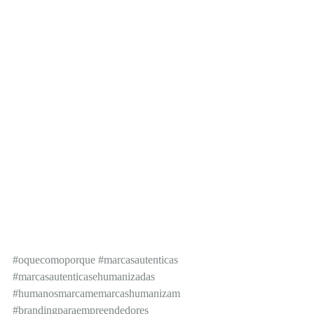
#oquecomoporque
#marcasautenticas
#marcasautenticasehumanizadas
#humanosmarcamemarcashumanizam
#brandingparaempreendedores