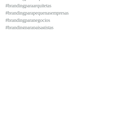
#brandingparaarquitetas
#brandingparapequenasempresas
#brandingparanegocios
#brandingparapaisagistas
#brandingparadesigners
#marketingpessoal
#marketingdigital
#brandingpessoal
#marketingparaarquitetura
#marketingparaarquitetas
#marketingparaarquitetos
#brandingparaarquitetos
#marketingparaempreendedores
#comunicaçãoassertiva
#sefazsentirfazsentido
#marcapessoal
#marcaautoral
#empreendedorismocriativo
#dicasmarketing
#marketinghumanizado
#brandingbrasil
#comunicacaohumanizada
#identidadedemarca
#designminimalista
#designdemarcas