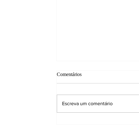
Comentários
Escreva um comentário
Se eu tivesse um escritório de
arquitetura, o que eu faria pela
minha marca?