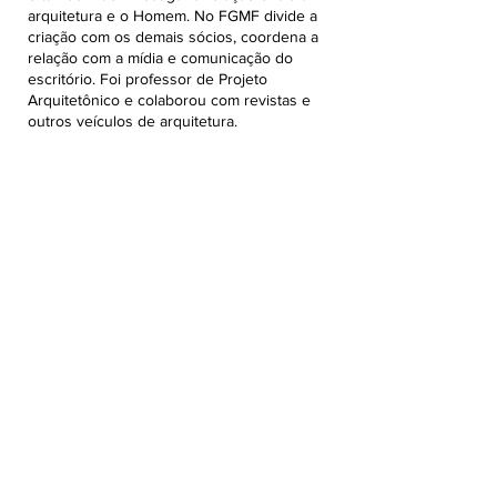
arquitetura e o Homem. No FGMF divide a
criação com os demais sócios, coordena a
relação com a mídia e comunicação do
escritório. Foi professor de Projeto
Arquitetônico e colaborou com revistas e
outros veículos de arquitetura.
:: LUCIANA
FIGARO
Estrategista de marcas, consultora e
comunicadora com mais de 25 anos de